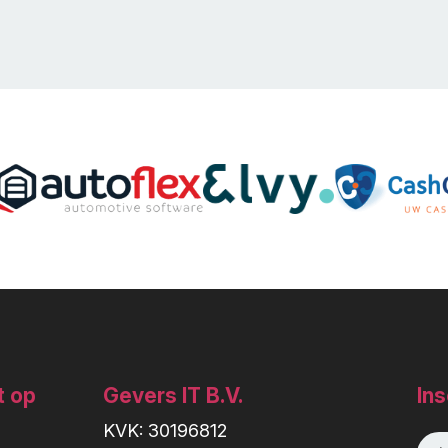
t op
Gevers IT B.V.
Ins
KVK: 30196812