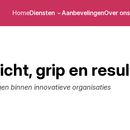
Home
Diensten
Aanbevelingen
Over ons
cht, grip en resu
ngen binnen innovatieve organisaties