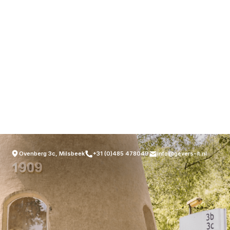
Ovenberg 3c, Milsbeek
+31 (0)485 478049
info@gevers-it.nl